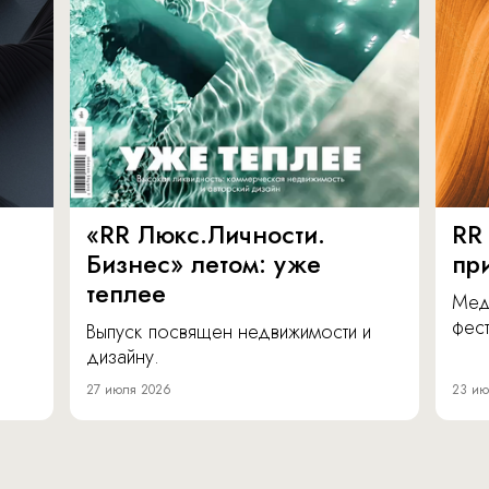
«RR Люкс.Личности.
RR
Бизнес» летом: уже
пр
теплее
Мед
фест
Выпуск посвящен недвижимости и
дизайну.
27 июля 2026
23 ию