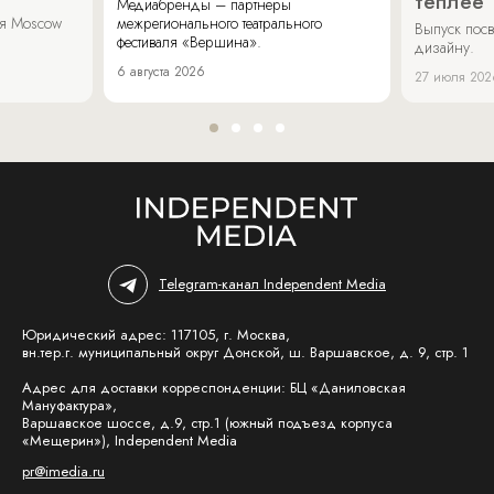
теплее
Медиабренды – партнеры
аля Moscow
межрегионального театрального
Выпуск пос
фестиваля «Вершина».
дизайну.
6 августа 2026
27 июля 202
Telegram-канал Independent Media
Юридический адрес: 117105, г. Москва,
вн.тер.г. муниципальный округ Донской, ш. Варшавское, д. 9, стр. 1
Адрес для доставки корреспонденции: БЦ «Даниловская
Мануфактура»,
Варшавское шоссе, д.9, стр.1 (южный подъезд корпуса
«Мещерин»), Independent Media
pr@imedia.ru