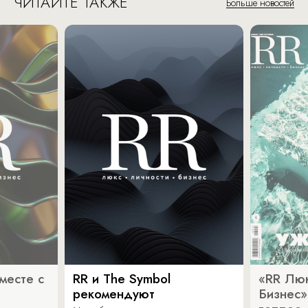
ЧИТАЙТЕ ТАКЖЕ
Больше новостей
месте с
RR и The Symbol
«RR Люк
рекомендуют
Бизнес»