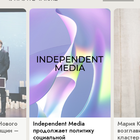
Нового
Independent Media
Мария 
нщин –
продолжает политику
возглав
социальной
кластер