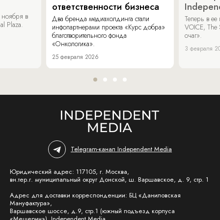
ответственности бизнеса
Indepen
 ноября в
Два бренда медиахолдинга стали
Теперь в ее
al Plaza.
инфопартнерами проекта «Курс добра»
VOICE, The 
благотворительного фонда
очаг».
«Онкологика».
3 февраля 2
25 февраля 2026
Telegram-канал Independent Media
Юридический адрес: 117105, г. Москва,
вн.тер.г. муниципальный округ Донской, ш. Варшавское, д. 9, стр. 1
Адрес для доставки корреспонденции: БЦ «Даниловская
Мануфактура»,
Варшавское шоссе, д.9, стр.1 (южный подъезд корпуса
«Мещерин»), Independent Media