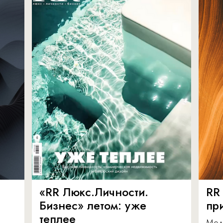
«RR Люкс.Личности.
RR
Бизнес» летом: уже
пр
теплее