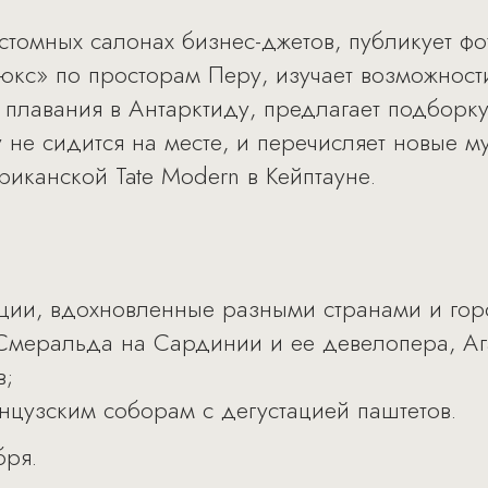
стомных салонах бизнес-джетов, публикует фо
юкс» по просторам Перу, изучает возможности
плавания в Антарктиду, предлагает подборк
у не сидится на месте, и перечисляет новые 
риканской Tate Modern в Кейптауне.
ии, вдохновленные разными странами и гор
 Смеральда на Сардинии и ее девелопера, Аг
в;
нцузским соборам с дегустацией паштетов.
бря.