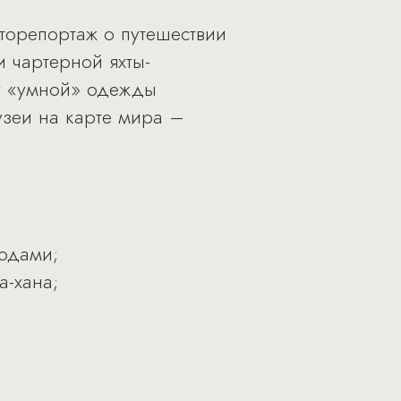
торепортаж о путешествии
 чартерной яхты-
у «умной» одежды
музеи на карте мира –
одами;
а-хана;