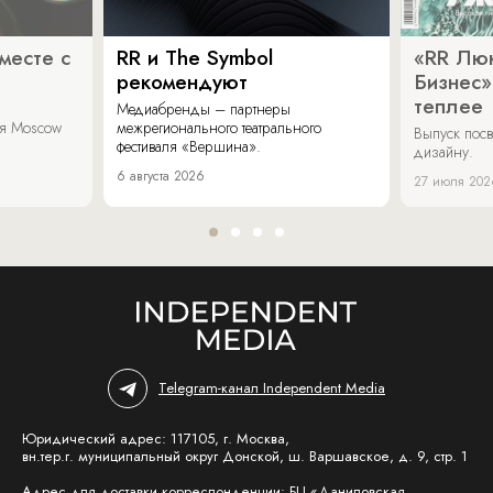
месте с
RR и The Symbol
«RR Люк
рекомендуют
Бизнес»
теплее
Медиабренды – партнеры
аля Moscow
межрегионального театрального
Выпуск пос
фестиваля «Вершина».
дизайну.
6 августа 2026
27 июля 202
Telegram-канал Independent Media
Юридический адрес: 117105, г. Москва,
вн.тер.г. муниципальный округ Донской, ш. Варшавское, д. 9, стр. 1
Адрес для доставки корреспонденции: БЦ «Даниловская