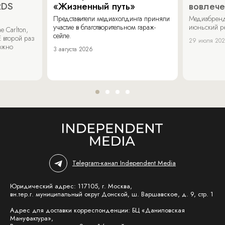
RDS
«Жизненный путь»
вовлече
Представители медиахолдинга приняли
Медиабренд
участие в благотворительном гараж-
июньский р
 Carlton,
сейле.
 второй раз
29 июля 20
можно
3 августа 2026
Telegram-канал Independent Media
Юридический адрес: 117105, г. Москва,
вн.тер.г. муниципальный округ Донской, ш. Варшавское, д. 9, стр. 1
Адрес для доставки корреспонденции: БЦ «Даниловская
Мануфактура»,