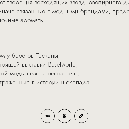
ает творения восходящих звезд ювелирного д
 иначе связанные с модными брендами; пред
точные ароматы.
м у берегов Тосканы;
оящей выставки Baselworld;
ой моды сезона весна-лето;
 отраженные в истории шоколада.