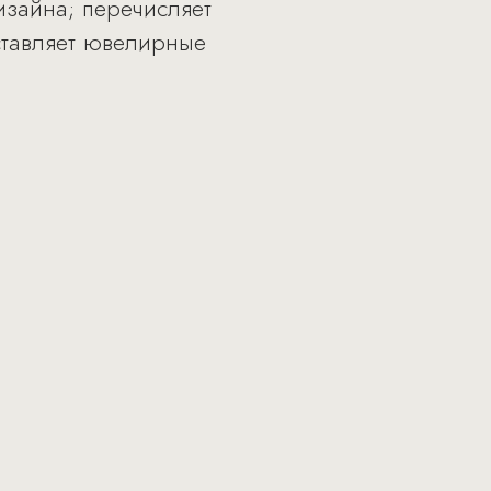
изайна; перечисляет
ставляет ювелирные