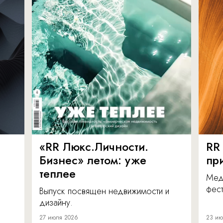
«RR Люкс.Личности.
RR
Бизнес» летом: уже
пр
теплее
Мед
фест
Выпуск посвящен недвижимости и
дизайну.
27 июля 2026
23 ию