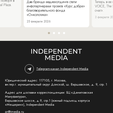
 ноября в
Два бренда медиахолдинга стали
Теперь в ее
al Plaza.
инфопартнерами проекта «Курс добра»
VOICE, The 
благотворительного фонда
очаг».
«Онкологика».
3 февраля 2
25 февраля 2026
Telegram-канал Independent Media
Юридический адрес: 117105, г. Москва,
вн.тер.г. муниципальный округ Донской, ш. Варшавское, д. 9, стр. 1
Адрес для доставки корреспонденции: БЦ «Даниловская
Мануфактура»,
Варшавское шоссе, д.9, стр.1 (южный подъезд корпуса
«Мещерин»), Independent Media
pr@imedia.ru