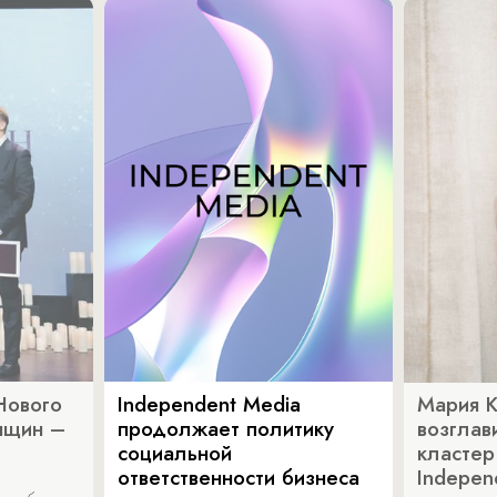
Нового
Independent Media
Мария 
нщин –
продолжает политику
возглав
социальной
кластер
ответственности бизнеса
Indepen