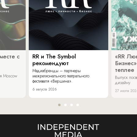
месте с
RR и The Symbol
«RR Люк
рекомендуют
Бизнес»
теплее
Медиабренды – партнеры
аля Moscow
межрегионального театрального
Выпуск пос
фестиваля «Вершина».
дизайну.
6 августа 2026
27 июля 202