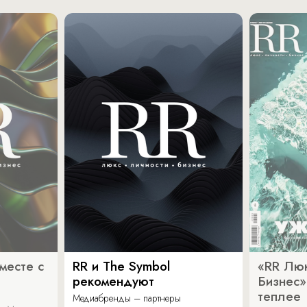
месте с
RR и The Symbol
«RR Люк
рекомендуют
Бизнес»
теплее
Медиабренды – партнеры