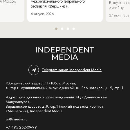
аля Moscow
межрегионального театрального
Выпуск пос
фестиваля «Вершина».
дизайну.
6 августа 2026
27 июля 202
Telegram-канал Independent Media
Юридический адрес: 117105, г. Москва,
вн.тер.г. муниципальный округ Донской, ш. Варшавское, д. 9, стр. 1
Адрес для доставки корреспонденции: БЦ «Даниловская
Мануфактура»,
Варшавское шоссе, д.9, стр.1 (южный подъезд корпуса
«Мещерин»), Independent Media
pr@imedia.ru
+7 495 252-09-99