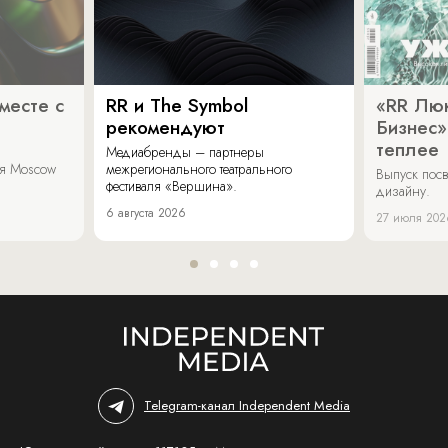
месте с
RR и The Symbol
«RR Люк
рекомендуют
Бизнес»
теплее
Медиабренды – партнеры
аля Moscow
межрегионального театрального
Выпуск пос
фестиваля «Вершина».
дизайну.
6 августа 2026
27 июля 202
Telegram-канал Independent Media