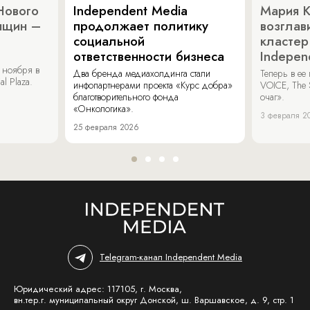
Нового
Independent Media
Мария 
нщин –
продолжает политику
возглав
социальной
кластер
ответственности бизнеса
Indepen
 ноября в
Два бренда медиахолдинга стали
Теперь в ее
al Plaza.
инфопартнерами проекта «Курс добра»
VOICE, The 
благотворительного фонда
очаг».
«Онкологика».
3 февраля 2
25 февраля 2026
Telegram-канал Independent Media
Юридический адрес: 117105, г. Москва,
вн.тер.г. муниципальный округ Донской, ш. Варшавское, д. 9, стр. 1