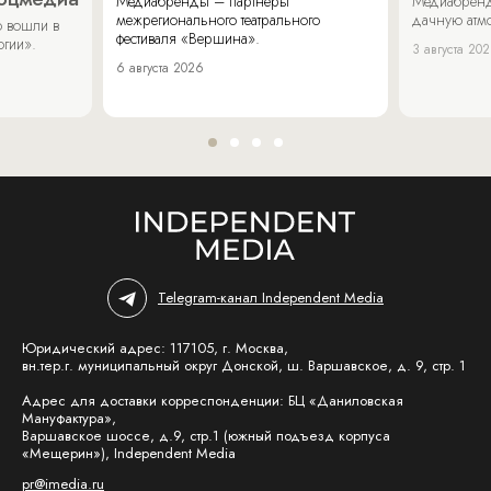
Медиабренды – партнеры
Медиабренд
межрегионального театрального
дачную атмо
 вошли в
фестиваля «Вершина».
огии».
3 августа 20
6 августа 2026
Telegram-канал Independent Media
Юридический адрес: 117105, г. Москва,
вн.тер.г. муниципальный округ Донской, ш. Варшавское, д. 9, стр. 1
Адрес для доставки корреспонденции: БЦ «Даниловская
Мануфактура»,
Варшавское шоссе, д.9, стр.1 (южный подъезд корпуса
«Мещерин»), Independent Media
pr@imedia.ru