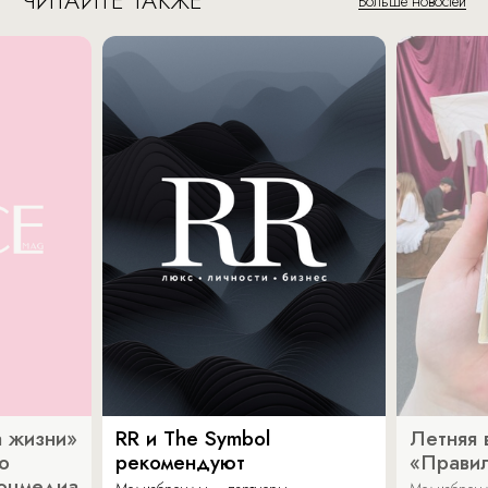
ЧИТАЙТЕ ТАКЖЕ
Больше новостей
 жизни»
RR и The Symbol
Летняя 
о
рекомендуют
«Прави
соцмедиа