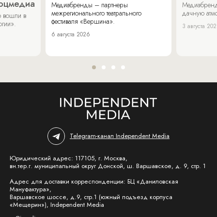
соцмедиа
Медиабренды – партнеры
Медиабренд
межрегионального театрального
дачную атмо
 вошли в
фестиваля «Вершина».
огии».
3 августа 20
6 августа 2026
Telegram-канал Independent Media
Юридический адрес: 117105, г. Москва,
вн.тер.г. муниципальный округ Донской, ш. Варшавское, д. 9, стр. 1
Адрес для доставки корреспонденции: БЦ «Даниловская
Мануфактура»,
Варшавское шоссе, д.9, стр.1 (южный подъезд корпуса
«Мещерин»), Independent Media