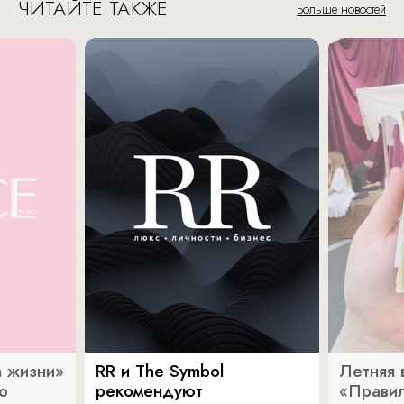
ЧИТАЙТЕ ТАКЖЕ
Больше новостей
 жизни»
RR и The Symbol
Летняя 
о
рекомендуют
«Прави