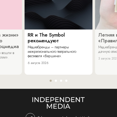
 жизни»
RR и The Symbol
Летняя 
о
рекомендуют
«Прави
соцмедиа
Медиабренды – партнеры
Медиабренд
межрегионального театрального
дачную атмо
 вошли в
фестиваля «Вершина».
огии».
3 августа 20
6 августа 2026