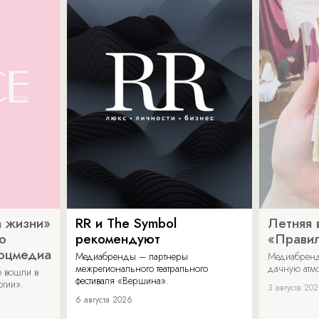
 жизни»
RR и The Symbol
Летняя 
о
рекомендуют
«Прави
соцмедиа
Медиабренды – партнеры
Медиабренд
межрегионального театрального
дачную атмо
 вошли в
фестиваля «Вершина».
огии».
3 августа 20
6 августа 2026