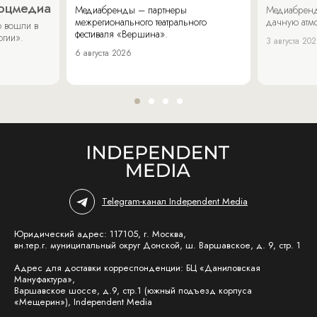
соцмедиа
Медиабренды – партнеры
Медиабренд
межрегионального театрального
дачную атмо
 вошли в
фестиваля «Вершина».
огии».
3 августа 20
6 августа 2026
Telegram-канал Independent Media
Юридический адрес: 117105, г. Москва,
вн.тер.г. муниципальный округ Донской, ш. Варшавское, д. 9, стр. 1
Адрес для доставки корреспонденции: БЦ «Даниловская
Мануфактура»,
Варшавское шоссе, д.9, стр.1 (южный подъезд корпуса
«Мещерин»), Independent Media