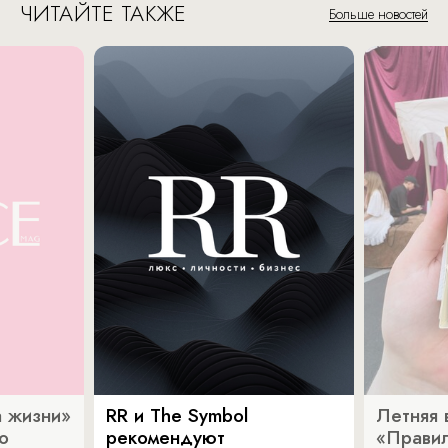
ЧИТАЙТЕ ТАКЖЕ
Больше новостей
 жизни»
RR и The Symbol
Летняя 
о
рекомендуют
«Прави