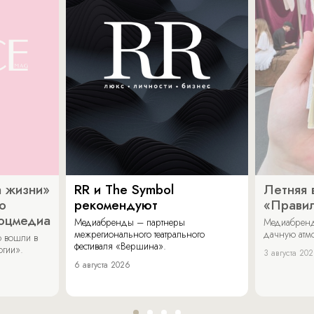
 жизни»
RR и The Symbol
Летняя 
о
рекомендуют
«Прави
соцмедиа
Медиабренды – партнеры
Медиабренд
межрегионального театрального
дачную атмо
 вошли в
фестиваля «Вершина».
огии».
3 августа 20
6 августа 2026