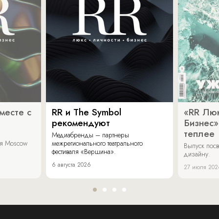
месте с
RR и The Symbol
«RR Люк
рекомендуют
Бизнес»
теплее
Медиабренды – партнеры
аля Moscow
межрегионального театрального
Выпуск пос
фестиваля «Вершина».
дизайну.
6 августа 2026
27 июля 202