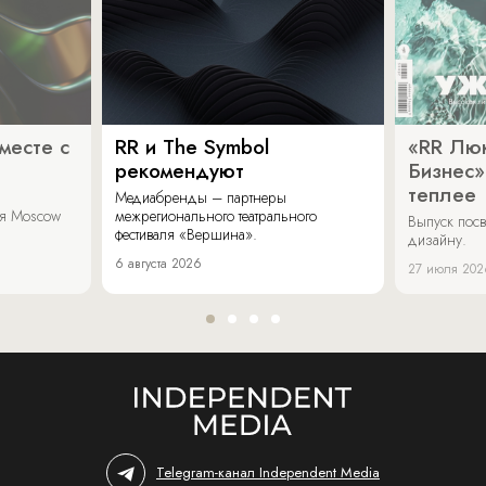
месте с
RR и The Symbol
«RR Люк
рекомендуют
Бизнес»
теплее
Медиабренды – партнеры
аля Moscow
межрегионального театрального
Выпуск пос
фестиваля «Вершина».
дизайну.
6 августа 2026
27 июля 202
Telegram-канал Independent Media