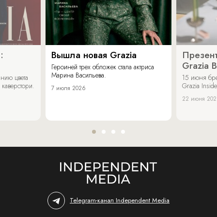
:
Вышла новая Grazia
Презент
Grazia 
Героиней трех обложек стала актриса
Марина Васильева.
нию цвета
15 июня бр
 каверстори.
Grazia Inside
7 июля 2026
22 июня 20
Telegram-канал Independent Media