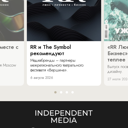
месте с
RR и The Symbol
«RR Люк
рекомендуют
Бизнес»
теплее
Медиабренды – партнеры
аля Moscow
межрегионального театрального
Выпуск пос
фестиваля «Вершина».
дизайну.
6 августа 2026
27 июля 202