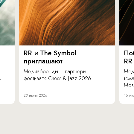
RR и The Symbol
По
приглашают
RR
Медиабренды – партнеры
Мед
фестиваля Chess & Jazz 2026.
тема
и
Mos
23 июля 2026
16 ию