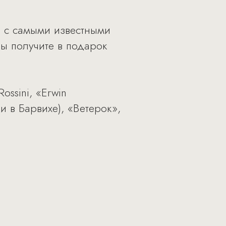
ию с самыми известными
вы получите в подарок
ossini, «Erwin
и в Барвихе), «Ветерок»,