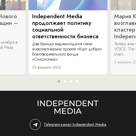
Нового
Independent Media
Мария 
нщин –
продолжает политику
возглав
социальной
кластер
ответственности бизнеса
Indepen
 ноября в
Два бренда медиахолдинга стали
Теперь в ее
al Plaza.
инфопартнерами проекта «Курс добра»
VOICE, The 
благотворительного фонда
очаг».
«Онкологика».
3 февраля 2
25 февраля 2026
Telegram-канал Independent Media