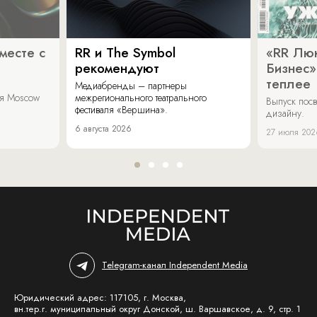
месте с
RR и The Symbol
«RR Люк
рекомендуют
Бизнес»
теплее
Медиабренды – партнеры
аля Moscow
межрегионального театрального
Выпуск пос
фестиваля «Вершина».
дизайну.
6 августа 2026
27 июля 202
Telegram-канал Independent Media
Юридический адрес: 117105, г. Москва,
вн.тер.г. муниципальный округ Донской, ш. Варшавское, д. 9, стр. 1