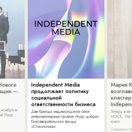
Нового
Independent Media
Мария 
нщин –
продолжает политику
возглав
социальной
кластер
ответственности бизнеса
Indepen
 ноября в
Два бренда медиахолдинга стали
Теперь в ее
al Plaza.
инфопартнерами проекта «Курс добра»
VOICE, The 
благотворительного фонда
очаг».
«Онкологика».
3 февраля 2