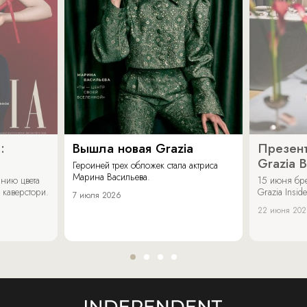
:
Вышла новая Grazia
Презент
Grazia 
Героиней трех обложек стала актриса
Марина Васильева.
нию цвета
15 июня бр
 каверстори.
Grazia Inside
7 июля 2026
22 июня 20