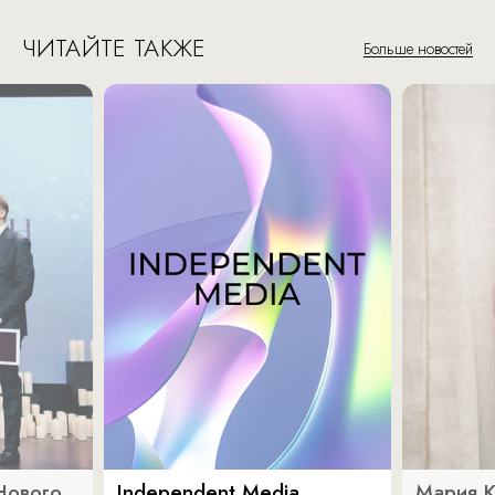
ЧИТАЙТЕ ТАКЖЕ
Больше новостей
Нового
Independent Media
Мария 