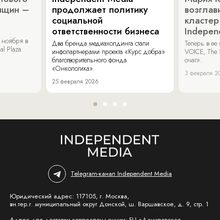
нщин –
продолжает политику
возглав
социальной
кластер
ответственности бизнеса
Indepen
 ноября в
Два бренда медиахолдинга стали
Теперь в ее
al Plaza.
инфопартнерами проекта «Курс добра»
VOICE, The 
благотворительного фонда
очаг».
«Онкологика».
3 февраля 2
25 февраля 2026
Telegram-канал Independent Media
Юридический адрес: 117105, г. Москва,
вн.тер.г. муниципальный округ Донской, ш. Варшавское, д. 9, стр. 1
Адрес для доставки корреспонденции: БЦ «Даниловская