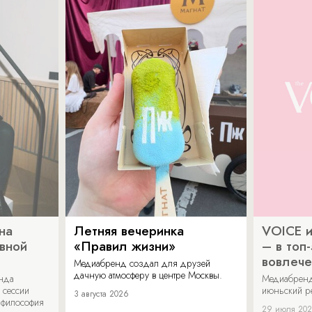
на
Летняя вечеринка
VOICE и
ивной
«Правил жизни»
– в топ
вовлече
Медиабренд создал для друзей
дачную атмосферу в центре Москвы.
енда
Медиабренд
 сессии
июньский р
3 августа 2026
 философия
29 июля 20