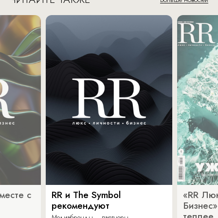
месте с
RR и The Symbol
«RR Люк
рекомендуют
Бизнес»
теплее
Медиабренды – партнеры