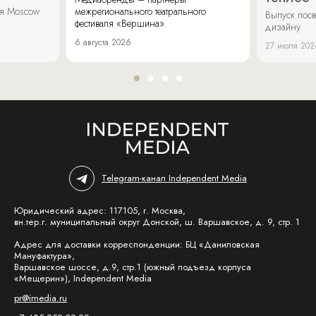
аля Moscow
межрегионального театрального
Выпуск пос
фестиваля «Вершина».
дизайну.
6 августа 2026
27 июля 202
Telegram-канал Independent Media
Юридический адрес: 117105, г. Москва,
вн.тер.г. муниципальный округ Донской, ш. Варшавское, д. 9, стр. 1
Адрес для доставки корреспонденции: БЦ «Даниловская
Мануфактура»,
Варшавское шоссе, д.9, стр.1 (южный подъезд корпуса
«Мещерин»), Independent Media
pr@imedia.ru