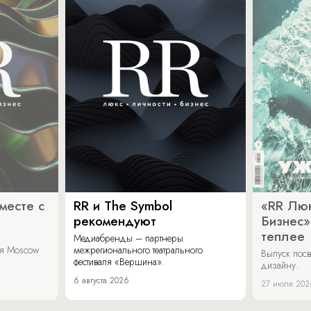
месте с
RR и The Symbol
«RR Люк
рекомендуют
Бизнес»
теплее
Медиабренды – партнеры
аля Moscow
межрегионального театрального
Выпуск пос
фестиваля «Вершина».
дизайну.
6 августа 2026
27 июля 202