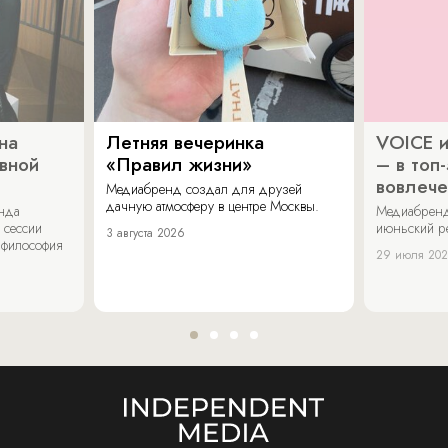
на
Летняя вечеринка
VOICE и
ивной
«Правил жизни»
– в топ
вовлече
Медиабренд создал для друзей
дачную атмосферу в центре Москвы.
енда
Медиабренд
 сессии
июньский р
3 августа 2026
 философия
29 июля 20