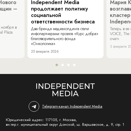
Нового
Independent Media
Мария 
нщин –
продолжает политику
возглав
социальной
кластер
ответственности бизнеса
Indepen
 ноября в
Два бренда медиахолдинга стали
Теперь в ее
al Plaza.
инфопартнерами проекта «Курс добра»
VOICE, The 
благотворительного фонда
очаг».
«Онкологика».
3 февраля 2
25 февраля 2026
Telegram-канал Independent Media
Юридический адрес: 117105, г. Москва,
вн.тер.г. муниципальный округ Донской, ш. Варшавское, д. 9, стр. 1