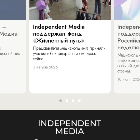
a –
Independent Media
Indepen
«Медиа-
поддержал фонд
поддер
»
«Жизненный путь»
Российс
неделю
о
Представители медиахолдинга приняли
стижнейших
участие в благотворительном гараж-
Медиахолди
сейле.
инфопартнер
событий для
3 августа 2026
страны.
10 июля 202