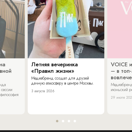
на
Летняя вечеринка
VOICE и
ивной
«Правил жизни»
– в топ
вовлече
Медиабренд создал для друзей
дачную атмосферу в центре Москвы.
енда
Медиабренд
 сессии
июньский р
3 августа 2026
 философия
29 июля 20