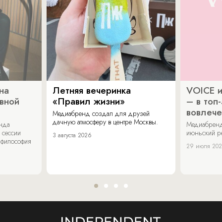
на
Летняя вечеринка
VOICE и
ивной
«Правил жизни»
– в топ
вовлече
Медиабренд создал для друзей
дачную атмосферу в центре Москвы.
енда
Медиабренд
 сессии
июньский р
3 августа 2026
 философия
29 июля 20