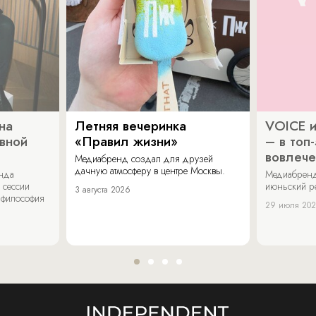
на
Летняя вечеринка
VOICE и
ивной
«Правил жизни»
– в топ
вовлече
Медиабренд создал для друзей
дачную атмосферу в центре Москвы.
енда
Медиабренд
 сессии
июньский р
3 августа 2026
 философия
29 июля 20