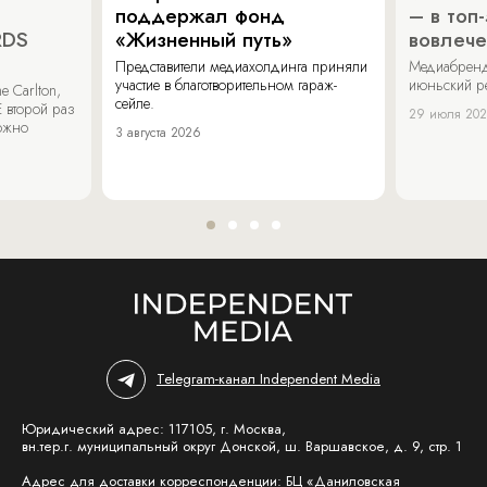
поддержал фонд
– в топ
RDS
«Жизненный путь»
вовлече
Представители медиахолдинга приняли
Медиабренд
участие в благотворительном гараж-
июньский р
 Carlton,
сейле.
 второй раз
29 июля 20
можно
3 августа 2026
Telegram-канал Independent Media
Юридический адрес: 117105, г. Москва,
вн.тер.г. муниципальный округ Донской, ш. Варшавское, д. 9, стр. 1
Адрес для доставки корреспонденции: БЦ «Даниловская