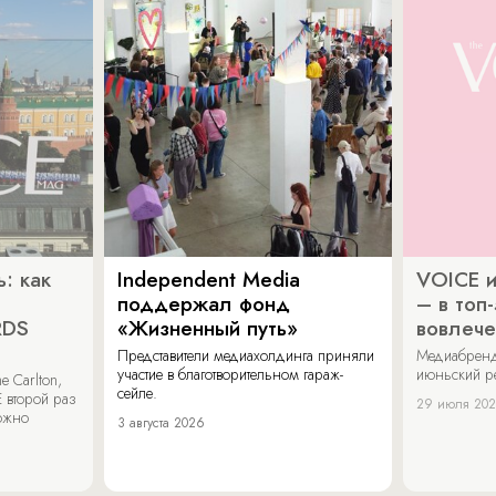
: как
Independent Media
VOICE и
поддержал фонд
– в топ
RDS
«Жизненный путь»
вовлече
Представители медиахолдинга приняли
Медиабренд
участие в благотворительном гараж-
июньский р
 Carlton,
сейле.
 второй раз
29 июля 20
можно
3 августа 2026