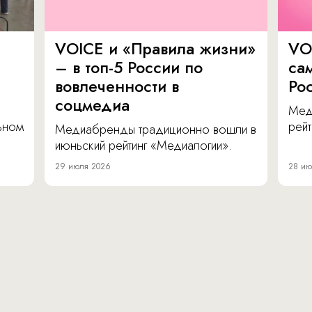
VOICE и «Правила жизни»
VO
– в топ-5 России по
са
вовлеченности в
Ро
соцмедиа
Мед
льном
рейт
Медиабренды традиционно вошли в
июньский рейтинг «Медиалогии».
29 июля 2026
28 ию