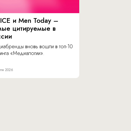
ICE и Men Today –
мые цитируемые в
ссии
иабренды вновь вошли в топ-10
инга «Медиалогии».
ля 2026