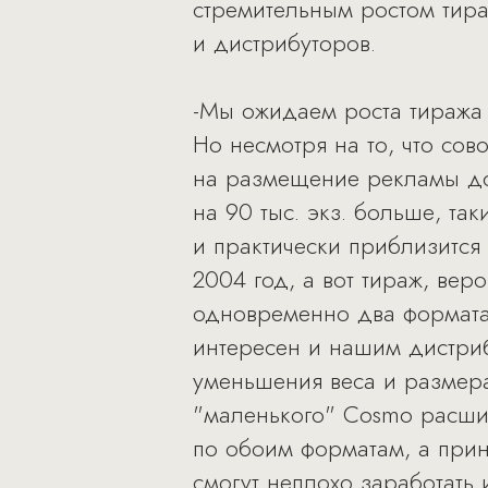
стремительным ростом тираж
и дистрибуторов.
-Мы ожидаем роста тиража 
Но несмотря на то, что со
на размещение рекламы до 
на 90 тыс. экз. больше, та
и практически приблизится
2004 год, а вот тираж, вер
одновременно два формата,
интересен и нашим дистриб
уменьшения веса и размера
"маленького" Cosmo расшир
по обоим форматам, а прин
смогут неплохо заработать 