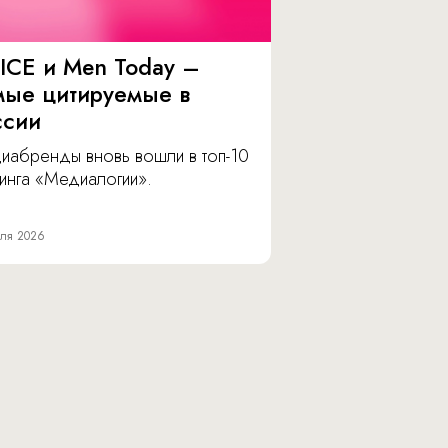
ICE и Men Today –
мые цитируемые в
ссии
иабренды вновь вошли в топ-10
инга «Медиалогии».
ля 2026