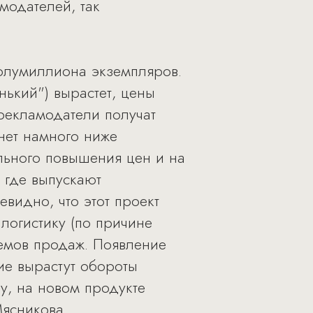
модателей, так
полумиллиона экземпляров.
ький") вырастет, цены
рекламодатели получат
анет намного ниже
ельного повышения цен и на
, где выпускают
видно, что этот проект
логистику (по причине
ъемов продаж. Появление
ие вырастут обороты
у, на новом продукте
Мясникова.