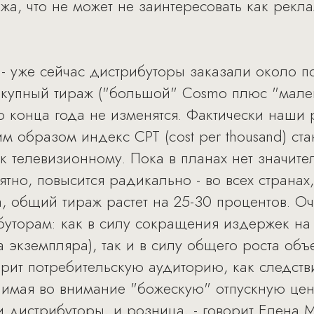
а, что не может не заинтересовать как рекла
- уже сейчас дистрибуторы заказали около 
вокупный тираж ("большой" Cosmo плюс "мален
конца года не изменятся. Фактически наши 
ким образом индекс CPT (cost per thousand) ст
 к телевизионному. Пока в планах нет значит
оятно, повысится радикально - во всех странах
 общий тираж растет на 25-30 процентов. Оче
уторам: как в силу сокращения издержек на 
 экземпляра), так и в силу общего роста об
ит потребительскую аудиторию, как следств
имая во внимание "божескую" отпускную цен
и дистрибуторы, и розница, - говорит Елена 