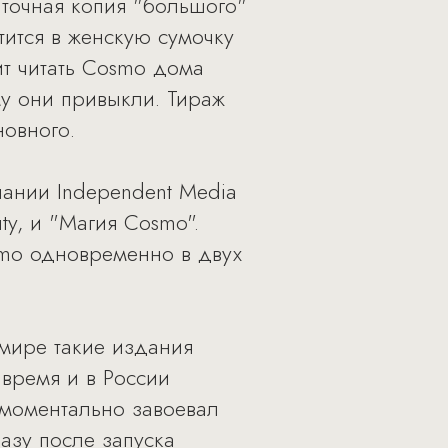
 точная копия "большого"
тится в женскую сумочку
ит читать Cosmo дома
му они привыкли. Тираж
новного.
пании Independent Media
ty, и "Магия Cosmo".
mo одновременно в двух
мире такие издания
 время и в России
й моментально завоевал
азу после запуска