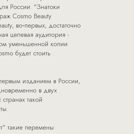
для России. "Знатоки
ираж Cosmo Beauty
auty, во‑первых, достаточно
ая целевая аудитория -
дом уменьшенной копии
osmo будет стоить
 первым изданием в России,
дновременно в двух
 странах такой
ты.
т" такие перемены: