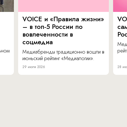
VOICE и «Правила жизни»
VO
– в топ-5 России по
са
вовлеченности в
Ро
соцмедиа
Мед
льном
рейт
Медиабренды традиционно вошли в
июньский рейтинг «Медиалогии».
29 июля 2026
28 ию