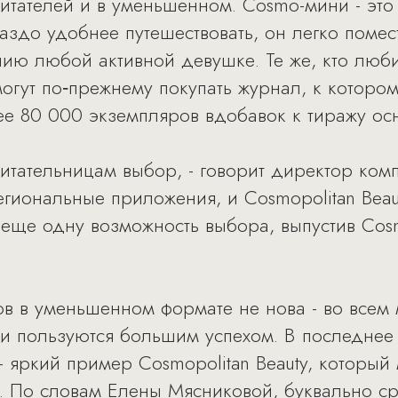
итателей и в уменьшенном. Cosmo-мини - это
аздо удобнее путешествовать, он легко помес
нию любой активной девушке. Те же, кто люб
могут по‑прежнему покупать журнал, к которо
ее 80 000 экземпляров вдобавок к тиражу ос
читательницам выбор, - говорит директор ком
егиональные приложения, и Cosmopolitan Beau
еще одну возможность выбора, выпустив Cos
в в уменьшенном формате не нова - во всем 
 и пользуются большим успехом. В последнее
- яркий пример Cosmopolitan Beauty, которы
ц. По словам Елены Мясниковой, буквально ср