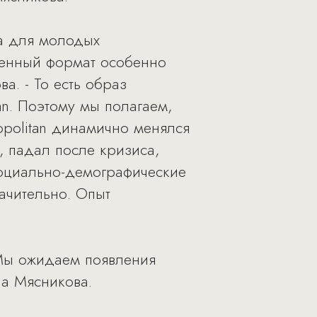
а для молодых
шенный формат особенно
а. - То есть образ
an. Поэтому мы полагаем,
politan динамично менялся
, падал после кризиса,
 социально-демографические
ачительно. Опыт
"Мы ожидаем появления
на Мясникова.