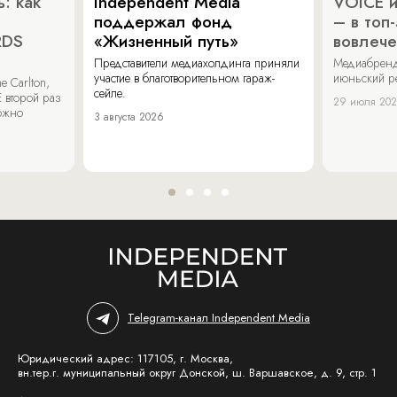
: как
Independent Media
VOICE и
поддержал фонд
– в топ
RDS
«Жизненный путь»
вовлече
Представители медиахолдинга приняли
Медиабренд
участие в благотворительном гараж-
июньский р
 Carlton,
сейле.
 второй раз
29 июля 20
можно
3 августа 2026
Telegram-канал Independent Media
Юридический адрес: 117105, г. Москва,
вн.тер.г. муниципальный округ Донской, ш. Варшавское, д. 9, стр. 1