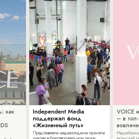
: как
Independent Media
VOICE и
поддержал фонд
– в топ
RDS
«Жизненный путь»
вовлече
Представители медиахолдинга приняли
Медиабренд
участие в благотворительном гараж-
июньский р