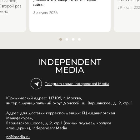
 Carlton,
сейле.
 второй раз
29 июля 20
можно
3 августа 2026
Telegram-канал Independent Media
Юридический адрес: 117105, г. Москва,
вн.тер.г. муниципальный округ Донской, ш. Варшавское, д. 9, стр. 1
Адрес для доставки корреспонденции: БЦ «Даниловская
Мануфактура»,
Варшавское шоссе, д.9, стр.1 (южный подъезд корпуса
«Мещерин»), Independent Media
pr@imedia.ru