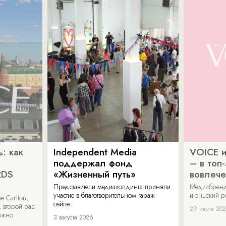
: как
Independent Media
VOICE и
поддержал фонд
– в топ
RDS
«Жизненный путь»
вовлече
Представители медиахолдинга приняли
Медиабренд
участие в благотворительном гараж-
июньский р
 Carlton,
сейле.
 второй раз
29 июля 20
можно
3 августа 2026