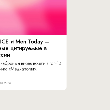
ICE и Men Today –
мые цитируемые в
ссии
иабренды вновь вошли в топ-10
инга «Медиалогии».
ля 2026