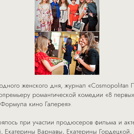
одного женского дня, журнал «Cosmopolitan 
нопремьеру романтической комедии «8 первы
«Формула кино Галерея».
ялось при участии продюсеров фильма и акте
, Екатерины Варнавы, Екатерины Гордецкой