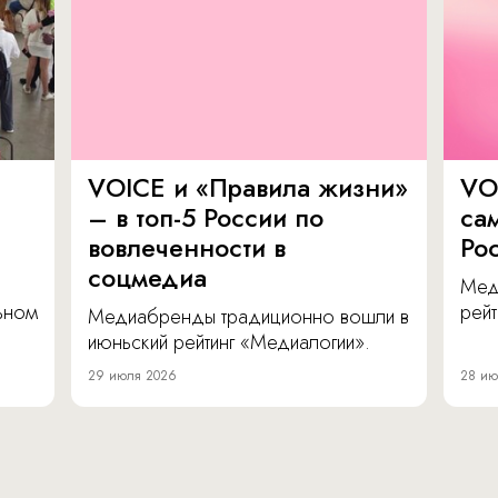
VOICE и «Правила жизни»
VO
– в топ-5 России по
са
вовлеченности в
Ро
соцмедиа
Мед
льном
рейт
Медиабренды традиционно вошли в
июньский рейтинг «Медиалогии».
29 июля 2026
28 ию