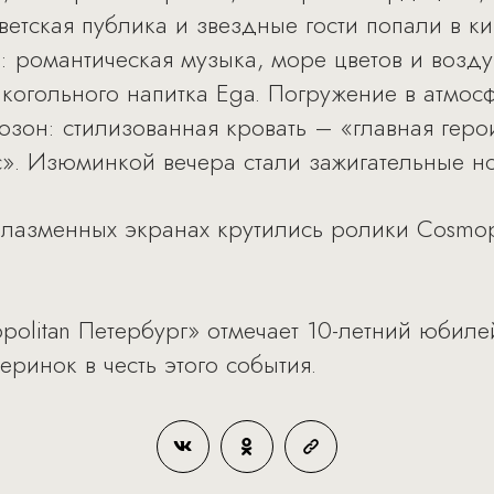
ветская публика и звездные гости попали в к
: романтическая музыка, море цветов и возд
алкогольного напитка Ega. Погружение в атмо
озон: стилизованная кровать – «главная гер
». Изюминкой вечера стали зажигательные но
 плазменных экранах крутились ролики Cosmop
politan Петербург» отмечает 10-летний юбиле
ринок в честь этого события.