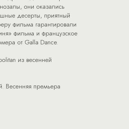
инозалы, они оказались
ушные десерты, приятный
сферу фильма гарантировали
оиня» фильма и французское
мера от Galla Dance.
olitan из весенней
й. Весенняя премьера