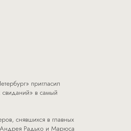
Петербург» пригласил
х свиданий» в самый
ров, снявшихся в главных
, Андрея Радько и Марюса