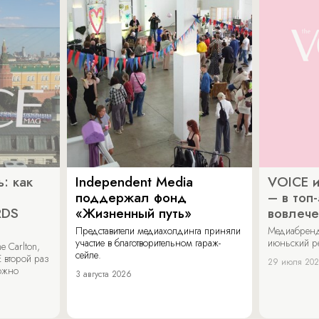
: как
Independent Media
VOICE и
поддержал фонд
– в топ
RDS
«Жизненный путь»
вовлече
Представители медиахолдинга приняли
Медиабренд
участие в благотворительном гараж-
июньский р
 Carlton,
сейле.
 второй раз
29 июля 20
можно
3 августа 2026