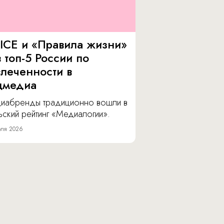
ICE и «Правила жизни»
 топ-5 России по
влеченности в
цмедиа
иабренды традиционно вошли в
ский рейтинг «Медиалогии».
ля 2026