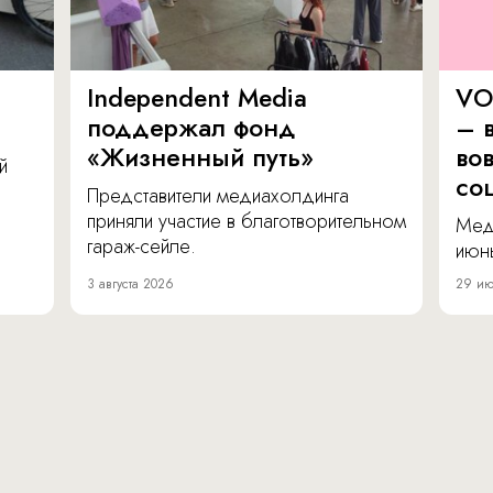
Independent Media
VO
поддержал фонд
– в
«Жизненный путь»
во
й
со
Представители медиахолдинга
приняли участие в благотворительном
Мед
гараж-сейле.
июнь
3 августа 2026
29 ию