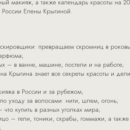
ый макияж, а также календарь красоты на 20
 России Елены Крыгиной.
скировщики: превращаем скромниц в роковы
парфюма;
х – в ванне, машине, постели и на работе;
ена Крыгина знает все секреты красоты и дел
ияжа в России и за рубежом;
о уходу за волосами: нити, шлем, огонь;
 что купить в разных уголках мира;
ицо – гели, тоники, скрабы, гоммажи, а такж
;