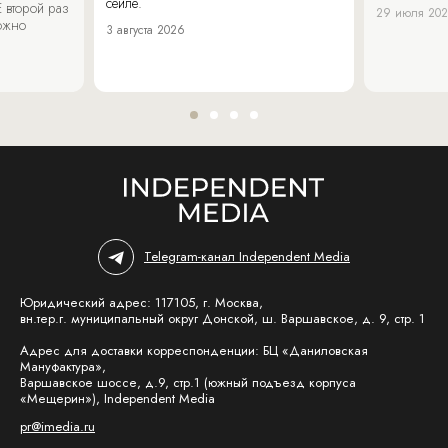
сейле.
 второй раз
29 июля 20
можно
3 августа 2026
Telegram-канал Independent Media
Юридический адрес: 117105, г. Москва,
вн.тер.г. муниципальный округ Донской, ш. Варшавское, д. 9, стр. 1
Адрес для доставки корреспонденции: БЦ «Даниловская
Мануфактура»,
Варшавское шоссе, д.9, стр.1 (южный подъезд корпуса
«Мещерин»), Independent Media
pr@imedia.ru