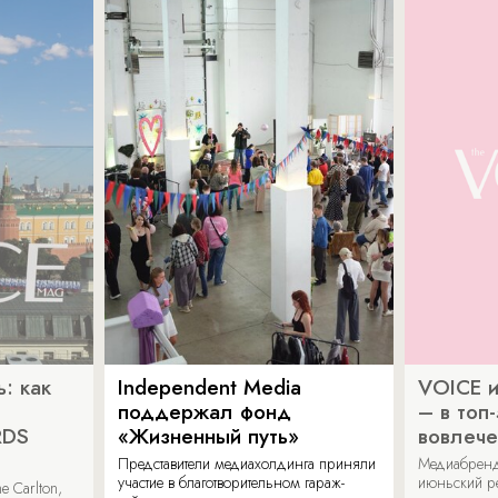
: как
Independent Media
VOICE и
поддержал фонд
– в топ
RDS
«Жизненный путь»
вовлече
Представители медиахолдинга приняли
Медиабренд
участие в благотворительном гараж-
июньский р
 Carlton,