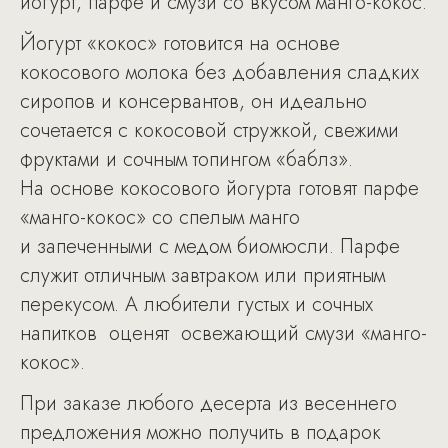
йогурт, парфе и смузи со вкусом манго-кокос.
Йогурт «кокос» готовится на основе
кокосового молока без добавления сладких
сиропов и консервантов, он идеально
сочетается с кокосовой стружкой, свежими
фруктами и сочным топингом «баблз».
На основе кокосового йогурта готовят парфе
«манго-кокос» со спелым манго
и запеченными с медом биомюсли. Парфе
служит отличным завтраком или приятным
перекусом. А любители густых и сочных
напитков оценят освежающий смузи «манго-
кокос».
При заказе любого десерта из весеннего
предложения можно получить в подарок