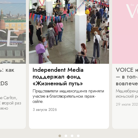
: как
Independent Media
VOICE и
поддержал фонд
– в топ
RDS
«Жизненный путь»
вовлече
Представители медиахолдинга приняли
Медиабренд
участие в благотворительном гараж-
июньский р
 Carlton,
сейле.
 второй раз
29 июля 20
можно
3 августа 2026