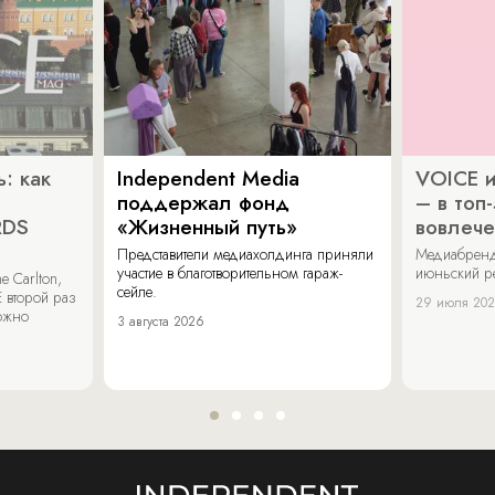
: как
Independent Media
VOICE и
поддержал фонд
– в топ
RDS
«Жизненный путь»
вовлече
Представители медиахолдинга приняли
Медиабренд
участие в благотворительном гараж-
июньский р
 Carlton,
сейле.
 второй раз
29 июля 20
можно
3 августа 2026